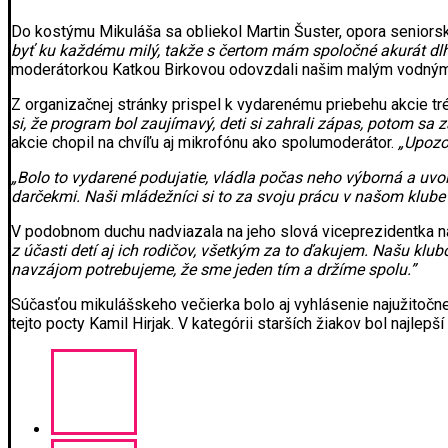
Do kostýmu Mikuláša sa obliekol Martin Šuster, opora senior
byť ku každému milý, takže s čertom mám spoločné akurát dl
moderátorkou Katkou Birkovou odovzdali našim malým vodným 
Z organizačnej stránky prispel k vydarenému priebehu akcie t
si, že program bol zaujímavý, deti si zahrali zápas, potom sa
akcie chopil na chvíľu aj mikrofónu ako spolumoderátor.
„Upozo
„Bolo to vydarené podujatie, vládla počas neho výborná a uvoľ
darčekmi. Naši mládežníci si to za svoju prácu v našom klube
V podobnom duchu nadviazala na jeho slová viceprezidentka n
z účasti detí aj ich rodičov, všetkým za to ďakujem. Našu klub
navzájom potrebujeme, že sme jeden tím a držíme spolu.”
Súčasťou mikulášskeho večierka bolo aj vyhlásenie najužitočne
tejto pocty Kamil Hirjak. V kategórii starších žiakov bol najle