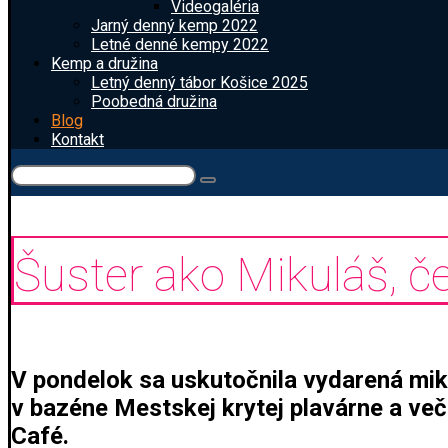
Videogaléria
Jarný denný kemp 2022
Letné denné kempy 2022
Kemp a družina
Letný denný tábor Košice 2025
Poobedná družina
Blog
Kontakt
Šuster ako Mikuláš, č
V pondelok sa uskutočnila vydarená mik
v bazéne Mestskej krytej plavárne a ve
Café.