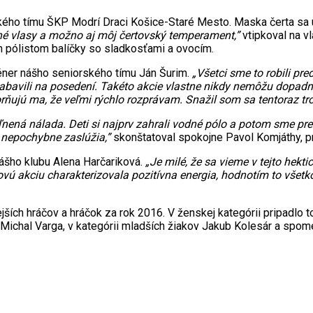
ského tímu ŠKP Modrí Draci Košice-Staré Mesto. Maska čerta sa
hé vlasy a možno aj môj čertovský temperament,”
vtipkoval na v
pólistom balíčky so sladkosťami a ovocím.
réner nášho seniorského tímu Ján Šurim.
„Všetci sme to robili pr
 zabavili na posedení. Takéto akcie vlastne nikdy nemôžu dopadnú
rňujú ma, že veľmi rýchlo rozprávam. Snažil som sa tentoraz tr
nená nálada. Deti si najprv zahrali vodné pólo a potom sme pre
 nepochybne zaslúžia,”
skonštatoval spokojne Pavol Komjáthy, p
ášho klubu Alena Harčariková.
„Je milé, že sa vieme v tejto hekti
ovú akciu charakterizovala pozitívna energia, hodnotím to všetk
jších hráčov a hráčok za rok 2016. V ženskej kategórii pripadlo
pší Michal Varga, v kategórii mladších žiakov Jakub Kolesár a spo