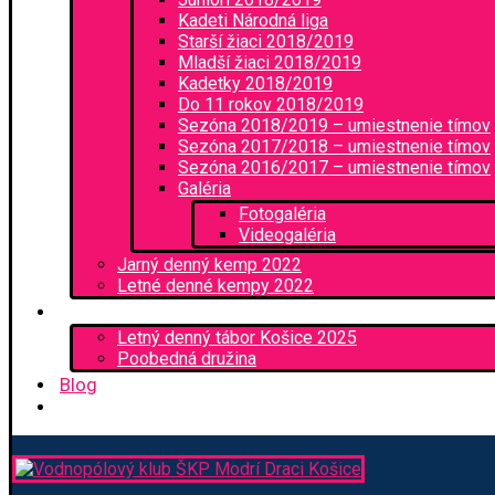
Kadeti Národná liga
Starší žiaci 2018/2019
Mladší žiaci 2018/2019
Kadetky 2018/2019
Do 11 rokov 2018/2019
Sezóna 2018/2019 – umiestnenie tímov
Sezóna 2017/2018 – umiestnenie tímov
Sezóna 2016/2017 – umiestnenie tímov
Galéria
Fotogaléria
Videogaléria
Jarný denný kemp 2022
Letné denné kempy 2022
Kemp a družina
Letný denný tábor Košice 2025
Poobedná družina
Blog
Kontakt