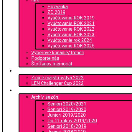
Pozvánka
ZD 2019
Vyúčtovanie ROK 2019
Vyúčtovanie ROK 2021
Vyúčtovanie ROK 2022
Vyúčtovanie ROK 2023
Vyúčtovanie rok 2024
Vyúčtovanie ROK 2025
Výberové konanie/Tréneri
Podporte nás
Štoffanov memoriál
Podujatia
Zimné majstrovstvá 2022
LEN Challenger Cup 2022
Zápasy
Archív sezón
Seniori 2020/2021
Seniori 2019/2020
Juniori 2019/2020
Do 11 rokov 2019/2020
Seniori 2018/2019
Juniori 2018/2019