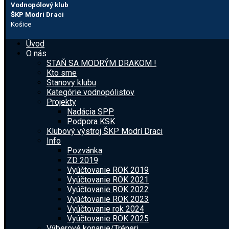
Vodnopólový klub
ŠKP Modrí Draci
Košice
Úvod
O nás
STAŇ SA MODRÝM DRAKOM !
Kto sme
Stanovy klubu
Kategórie vodnopólistov
Projekty
Nadácia SPP
Podpora KSK
Klubový výstroj ŠKP Modrí Draci
Info
Pozvánka
ZD 2019
Vyúčtovanie ROK 2019
Vyúčtovanie ROK 2021
Vyúčtovanie ROK 2022
Vyúčtovanie ROK 2023
Vyúčtovanie rok 2024
Vyúčtovanie ROK 2025
Výberové konanie/Tréneri