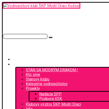
ŠPORTOVÝ KLUB POLÍCIE
MODRÍ DRACI
Košice
Facebook
Úvod
O nás
STAŇ SA MODRÝM DRAKOM !
Kto sme
Stanovy klubu
Kategórie vodnopólistov
Projekty
Nadácia SPP
Podpora KSK
Klubový výstroj ŠKP Modrí Draci
Info