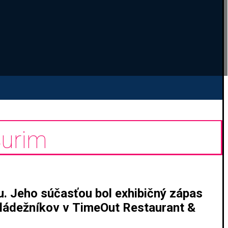
Šurim
. Jeho súčasťou bol exhibičný zápas
 mládežníkov v TimeOut Restaurant &