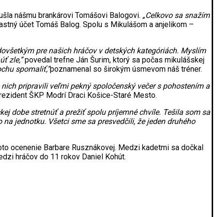
 ušla nášmu brankárovi Tomášovi Balogovi.
„Celkovo sa snažím
lastný účet Tomáš Balog. Spolu s Mikulášom a anjelikom –
edovšetkým pre našich hráčov v detských kategóriách. Myslím
ť zle,”
povedal trefne Ján Šurim, ktorý sa počas mikulášskej
ochu spomaliť,”
poznamenal so širokým úsmevom náš tréner.
 nich pripravili veľmi pekný spoločenský večer s pohostením a
rezident ŠKP Modrí Draci Košice-Staré Mesto.
ckej dobe stretnúť a prežiť spolu príjemné chvíle. Tešila som sa
o na jednotku. Všetci sme sa presvedčili, že jeden druhého
 toto ocenenie Barbare Rusznákovej. Medzi kadetmi sa dočkal
medzi hráčov do 11 rokov Daniel Kohút.