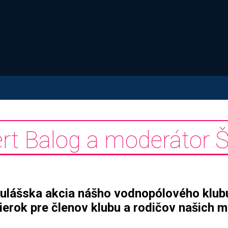
ert Balog a moderátor 
ulášska akcia nášho vodnopólového klubu
čierok pre členov klubu a rodičov našich