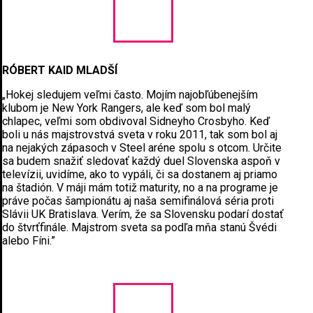
RÓBERT KAID MLADŠÍ
„Hokej sledujem veľmi často. Mojím najobľúbenejším
klubom je New York Rangers, ale keď som bol malý
chlapec, veľmi som obdivoval Sidneyho Crosbyho. Keď
boli u nás majstrovstvá sveta v roku 2011, tak som bol aj
na nejakých zápasoch v Steel aréne spolu s otcom. Určite
sa budem snažiť sledovať každý duel Slovenska aspoň v
televízii, uvidíme, ako to vypáli, či sa dostanem aj priamo
na štadión. V máji mám totiž maturity, no a na programe je
práve počas šampionátu aj naša semifinálová séria proti
Slávii UK Bratislava. Verím, že sa Slovensku podarí dostať
do štvrťfinále. Majstrom sveta sa podľa mňa stanú Švédi
alebo Fíni.”