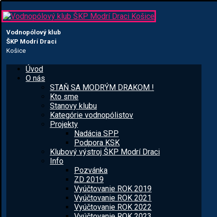
Vodnopólový klub
ŠKP Modrí Draci
Košice
Úvod
O nás
STAŇ SA MODRÝM DRAKOM !
Kto sme
Stanovy klubu
Kategórie vodnopólistov
Projekty
Nadácia SPP
Podpora KSK
Klubový výstroj ŠKP Modrí Draci
Info
Pozvánka
ZD 2019
Vyúčtovanie ROK 2019
Vyúčtovanie ROK 2021
Vyúčtovanie ROK 2022
Vyúčtovanie ROK 2023