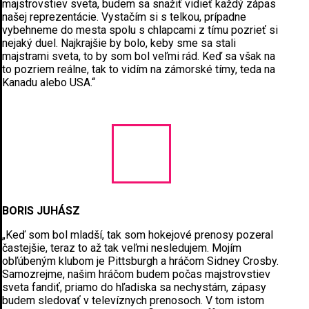
majstrovstiev sveta, budem sa snažiť vidieť každý zápas
našej reprezentácie. Vystačím si s telkou, prípadne
vybehneme do mesta spolu s chlapcami z tímu pozrieť si
nejaký duel. Najkrajšie by bolo, keby sme sa stali
majstrami sveta, to by som bol veľmi rád. Keď sa však na
to pozriem reálne, tak to vidím na zámorské tímy, teda na
Kanadu alebo USA.“
BORIS JUHÁSZ
„Keď som bol mladší, tak som hokejové prenosy pozeral
častejšie, teraz to až tak veľmi nesledujem. Mojím
obľúbeným klubom je Pittsburgh a hráčom Sidney Crosby.
Samozrejme, našim hráčom budem počas majstrovstiev
sveta fandiť, priamo do hľadiska sa nechystám, zápasy
budem sledovať v televíznych prenosoch. V tom istom