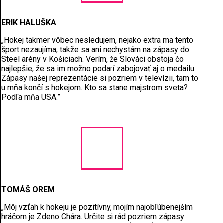
ERIK HALUŠKA
„Hokej takmer vôbec nesledujem, nejako extra ma tento
šport nezaujíma, takže sa ani nechystám na zápasy do
Steel arény v Košiciach. Verím, že Slováci obstoja čo
najlepšie, že sa im možno podarí zabojovať aj o medailu.
Zápasy našej reprezentácie si pozriem v televízii, tam to
u mňa končí s hokejom. Kto sa stane majstrom sveta?
Podľa mňa USA.”
TOMÁŠ OREM
„Môj vzťah k hokeju je pozitívny, mojím najobľúbenejším
hráčom je Zdeno Chára. Určite si rád pozriem zápasy