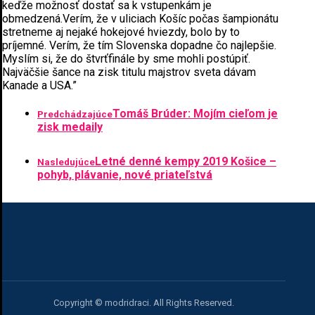
keďže možnosť dostať sa k vstupenkám je
obmedzená.Verím, že v uliciach Košíc počas šampionátu
stretneme aj nejaké hokejové hviezdy, bolo by to
príjemné. Verím, že tím Slovenska dopadne čo najlepšie.
Myslím si, že do štvrťfinále by sme mohli postúpiť.
Najväčšie šance na zisk titulu majstrov sveta dávam
Kanade a USA.”
Tomáš Brúder: Mojím cieľom je
Predchádzajúce
zisk medaily
Letné denné kempy 2019 Košice –
Nasledujúce
pohyb, plávanie, nové priateľstvá
Copyright © modridraci. All Rights Reserved.