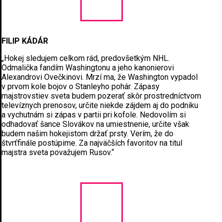
FILIP KÁDÁR
„Hokej sledujem celkom rád, predovšetkým NHL.
Odmalička fandím Washingtonu a jeho kanonierovi
Alexandrovi Ovečkinovi. Mrzí ma, že Washington vypadol
v prvom kole bojov o Stanleyho pohár. Zápasy
majstrovstiev sveta budem pozerať skôr prostredníctvom
televíznych prenosov, určite niekde zájdem aj do podniku
a vychutnám si zápas v partii pri kofole. Nedovolím si
odhadovať šance Slovákov na umiestnenie, určite však
budem našim hokejistom držať prsty. Verím, že do
štvrťfinále postúpime. Za najväčších favoritov na titul
majstra sveta považujem Rusov.“