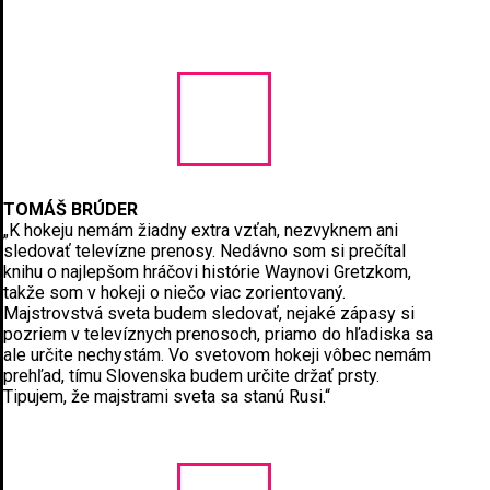
TOMÁŠ BRÚDER
„K hokeju nemám žiadny extra vzťah, nezvyknem ani
sledovať televízne prenosy. Nedávno som si prečítal
knihu o najlepšom hráčovi histórie Waynovi Gretzkom,
takže som v hokeji o niečo viac zorientovaný.
Majstrovstvá sveta budem sledovať, nejaké zápasy si
pozriem v televíznych prenosoch, priamo do hľadiska sa
ale určite nechystám. Vo svetovom hokeji vôbec nemám
prehľad, tímu Slovenska budem určite držať prsty.
Tipujem, že majstrami sveta sa stanú Rusi.“