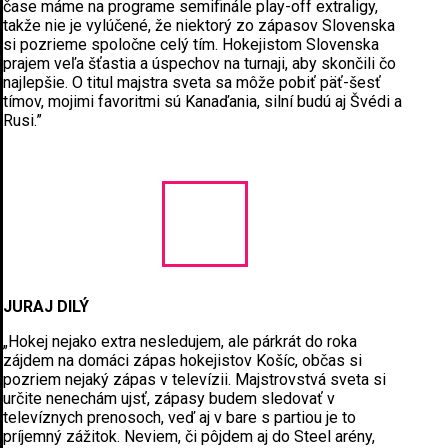
čase máme na programe semifinále play-off extraligy,
takže nie je vylúčené, že niektorý zo zápasov Slovenska
si pozrieme spoločne celý tím. Hokejistom Slovenska
prajem veľa šťastia a úspechov na turnaji, aby skončili čo
najlepšie. O titul majstra sveta sa môže pobiť päť-šesť
tímov, mojimi favoritmi sú Kanaďania, silní budú aj Švédi a
Rusi.”
JURAJ DILÝ
„Hokej nejako extra nesledujem, ale párkrát do roka
zájdem na domáci zápas hokejistov Košíc, občas si
pozriem nejaký zápas v televízii. Majstrovstvá sveta si
určite nenechám ujsť, zápasy budem sledovať v
televíznych prenosoch, veď aj v bare s partiou je to
príjemný zážitok. Neviem, či pôjdem aj do Steel arény,