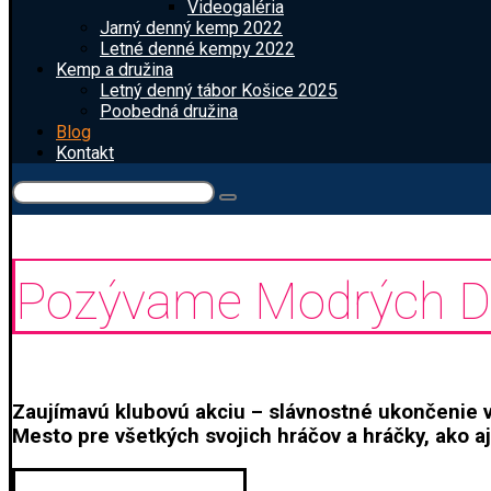
Videogaléria
Jarný denný kemp 2022
Letné denné kempy 2022
Kemp a družina
Letný denný tábor Košice 2025
Poobedná družina
Blog
Kontakt
Pozývame Modrých Dra
Zaujímavú klubovú akciu – slávnostné ukončenie 
Mesto pre všetkých svojich hráčov a hráčky, ako aj