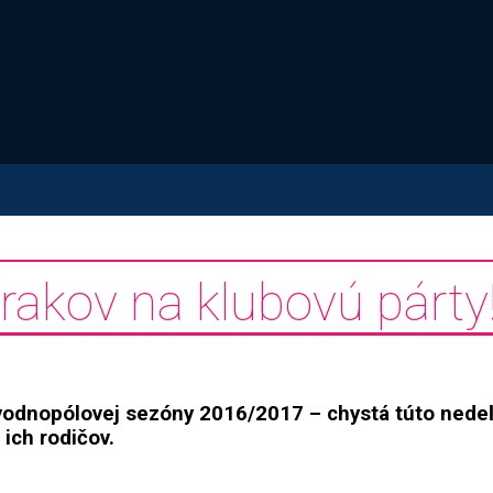
kov na klubovú párty
vodnopólovej sezóny 2016/2017 – chystá túto nedeľ
 ich rodičov.