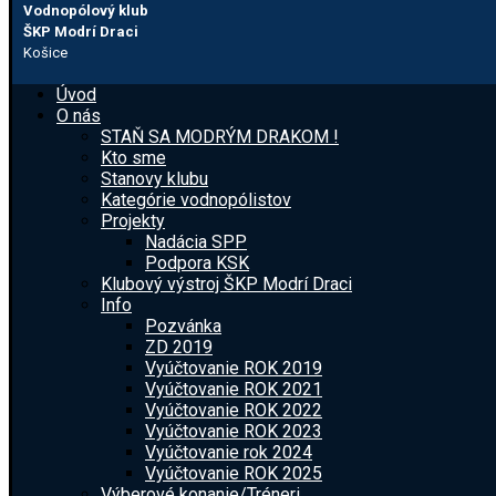
Vodnopólový klub
ŠKP Modrí Draci
Košice
Úvod
O nás
STAŇ SA MODRÝM DRAKOM !
Kto sme
Stanovy klubu
Kategórie vodnopólistov
Projekty
Nadácia SPP
Podpora KSK
Klubový výstroj ŠKP Modrí Draci
Info
Pozvánka
ZD 2019
Vyúčtovanie ROK 2019
Vyúčtovanie ROK 2021
Vyúčtovanie ROK 2022
Vyúčtovanie ROK 2023
Vyúčtovanie rok 2024
Vyúčtovanie ROK 2025
Výberové konanie/Tréneri