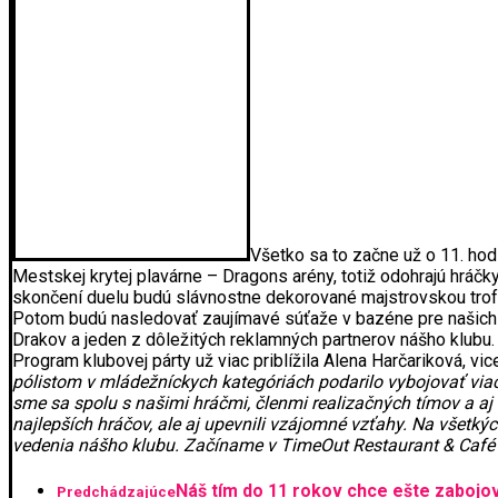
Všetko sa to začne už o 11. ho
Mestskej krytej plavárne – Dragons arény, totiž odohrajú hráčk
skončení duelu budú slávnostne dekorované majstrovskou trofe
Potom budú nasledovať zaujímavé súťaže v bazéne pre našich 
Drakov a jeden z dôležitých reklamných partnerov nášho klubu.
Program klubovej párty už viac priblížila Alena Harčariková, 
pólistom v mládežníckych kategóriách podarilo vybojovať viac
sme sa spolu s našimi hráčmi, členmi realizačných tímov a aj
najlepších hráčov, ale aj upevnili vzájomné vzťahy. Na všet
vedenia nášho klubu. Začíname v TimeOut Restaurant & Café 
Náš tím do 11 rokov chce ešte zabojo
Predchádzajúce