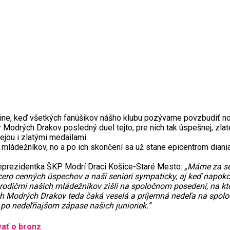
dine, keď všetkých fanúšikov nášho klubu pozývame povzbudiť nov
y Modrých Drakov posledný duel tejto, pre nich tak úspešnej, zla
jou i zlatými medailami.
mládežníkov, no a po ich skončení sa už stane epicentrom dia
viceprezidentka ŠKP Modrí Draci Košice-Staré Mesto:
„Máme za se
ero cenných úspechov a naši seniori sympaticky, aj keď napokon
 rodičmi našich mládežníkov zišli na spoločnom posedení, na kto
kých Modrých Drakov teda čaká veselá a príjemná nedeľa na spo
po nedeľňajšom zápase našich junioriek.“
vať o bronz