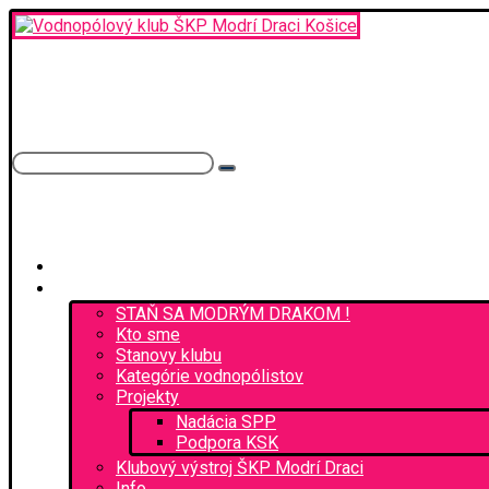
ŠPORTOVÝ KLUB POLÍCIE
MODRÍ DRACI
Košice
Facebook
Úvod
O nás
STAŇ SA MODRÝM DRAKOM !
Kto sme
Stanovy klubu
Kategórie vodnopólistov
Projekty
Nadácia SPP
Podpora KSK
Klubový výstroj ŠKP Modrí Draci
Info