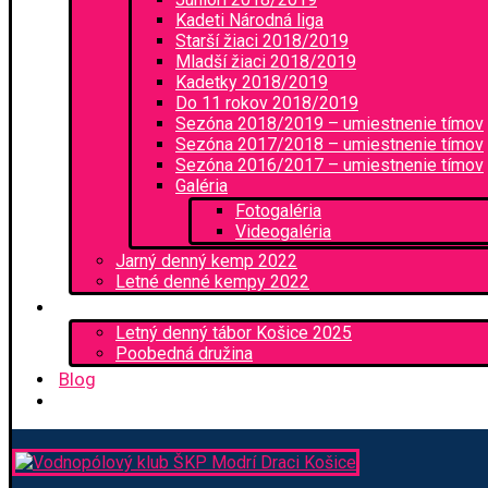
Kadeti Národná liga
Starší žiaci 2018/2019
Mladší žiaci 2018/2019
Kadetky 2018/2019
Do 11 rokov 2018/2019
Sezóna 2018/2019 – umiestnenie tímov
Sezóna 2017/2018 – umiestnenie tímov
Sezóna 2016/2017 – umiestnenie tímov
Galéria
Fotogaléria
Videogaléria
Jarný denný kemp 2022
Letné denné kempy 2022
Kemp a družina
Letný denný tábor Košice 2025
Poobedná družina
Blog
Kontakt