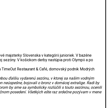
é majsterky Slovenska v kategórii junioriek. V bazéne
tej sezóny. V košickom derby nastúpia proti Olympii a po
nia TimeOut Restaurant & Café, domovský podnik Modrých
bou ďalšiu vydarenú sezónu, v ktorej sa našim vodným
 neúspešne, bojovali o bronz v domácej extralige. Radi by
rom by sme sa symbolicky rozlúčili s touto sezónou, ocenili
ločnom posedení. Všetkých ešte raz srdečne pozývam v mene