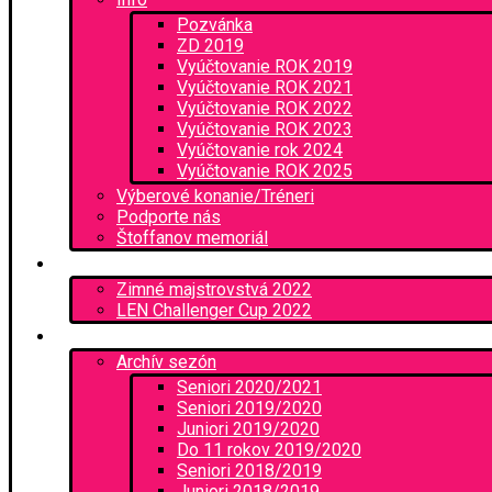
Pozvánka
ZD 2019
Vyúčtovanie ROK 2019
Vyúčtovanie ROK 2021
Vyúčtovanie ROK 2022
Vyúčtovanie ROK 2023
Vyúčtovanie rok 2024
Vyúčtovanie ROK 2025
Výberové konanie/Tréneri
Podporte nás
Štoffanov memoriál
Podujatia
Zimné majstrovstvá 2022
LEN Challenger Cup 2022
Zápasy
Archív sezón
Seniori 2020/2021
Seniori 2019/2020
Juniori 2019/2020
Do 11 rokov 2019/2020
Seniori 2018/2019
Juniori 2018/2019