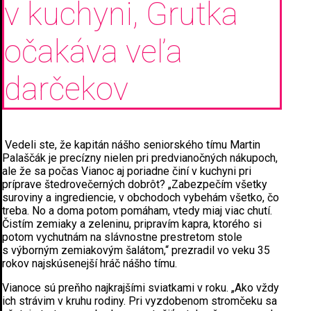
v kuchyni, Grutka
očakáva veľa
darčekov
Vedeli ste, že kapitán nášho seniorského tímu Martin
Palaščák je precízny nielen pri predvianočných nákupoch,
ale že sa počas Vianoc aj poriadne činí v kuchyni pri
príprave štedrovečerných dobrôt? „Zabezpečím všetky
suroviny a ingrediencie, v obchodoch vybehám všetko, čo
treba. No a doma potom pomáham, vtedy miaj viac chutí.
Čistím zemiaky a zeleninu, pripravím kapra, ktorého si
potom vychutnám na slávnostne prestretom stole
s výborným zemiakovým šalátom,“ prezradil vo veku 35
rokov najskúsenejší hráč nášho tímu.
Vianoce sú preňho najkrajšími sviatkami v roku. „Ako vždy
ich strávim v kruhu rodiny. Pri vyzdobenom stromčeku sa