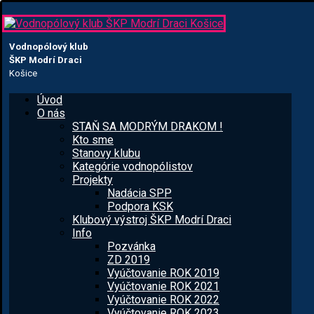
Vodnopólový klub
ŠKP Modrí Draci
Košice
Úvod
O nás
STAŇ SA MODRÝM DRAKOM !
Kto sme
Stanovy klubu
Kategórie vodnopólistov
Projekty
Nadácia SPP
Podpora KSK
Klubový výstroj ŠKP Modrí Draci
Info
Pozvánka
ZD 2019
Vyúčtovanie ROK 2019
Vyúčtovanie ROK 2021
Vyúčtovanie ROK 2022
Vyúčtovanie ROK 2023