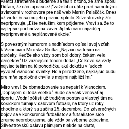
všetci stretneme a budeme sa tešiť z toho, že sme spolu.
Dúfam, že nám aj nasneží,“zaželal si ešte pred samotnými
sviatkami v rozhovore pre náš web Martin Palaščák. Dnes
už viete, či sa mu jeho prianie splnilo. Silvestrovský žúr
nepripravuje. „Ešte netuším, kam pôjdeme. Vraví sa, že to
najlepšie prichádza na záver. Aj tak mám najradšej
nepripravené a neplánované akcie.“
S povestným humorom a nadhľadom opísal svoj vzťah
k Vianociam Miroslav Grutka. „Najviac sa teším na
darčeky. Keďže ako vždy som bol dobrý, čakám veľa
darčekov.“ Už vážnejším tónom dodal: „Celkovo sa vždy
najviac teším na tú pohodičku, akú dokážu v ľuďoch
vyvolať vianočné sviatky. No a prirodzene, najkrajšie budú
pre mňa spoločné chvíle s mojimi najbližšími.“
Miro vraví, že obmedzovanie sa nepatrí k Vianociam.
„Doprajem si teda všetko.“ Bude sa však venovať aj
športu. „Vodní pólisti už tradične postavia vlastný tím na
košickom turnaji v sálovom futbale, na ktorý už roky
chodíme a ktorý sa začína 25. decembra. Do záverečných
bojov sa v konkurencii futbalistov a futsalistov síce
zrejme neprebojujeme, ale vždy sa výborne zabavíme.
Silvestrovskú oslavu plánujem niekde na chate,