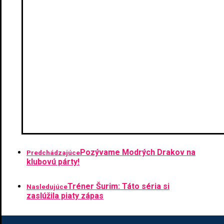
Pozývame Modrých Drakov na
Predchádzajúce
klubovú párty!
Tréner Šurim: Táto séria si
Nasledujúce
zaslúžila piaty zápas