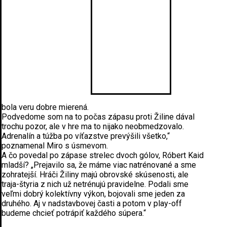
bola veru dobre mierená.
Podvedome som na to počas zápasu proti Žiline dával
trochu pozor, ale v hre ma to nijako neobmedzovalo.
Adrenalín a túžba po víťazstve prevýšili všetko,“
poznamenal Miro s úsmevom.
A čo povedal po zápase strelec dvoch gólov, Róbert Kaid
mladší? „Prejavilo sa, že máme viac natrénované a sme
zohratejší. Hráči Žiliny majú obrovské skúsenosti, ale
traja-štyria z nich už netrénujú pravidelne. Podali sme
veľmi dobrý kolektívny výkon, bojovali sme jeden za
druhého. Aj v nadstavbovej časti a potom v play-off
budeme chcieť potrápiť každého súpera.“