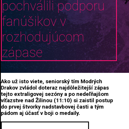
pochválili podporu
fanúšikov v
rozhodujúcom
zápase
Ako už isto viete, seniorský tím Modrých
Drakov zvládol doteraz najdôležitejší zápas
tejto extraligovej sezóny a po nedeľňajšom
víťazstve nad Žilinou (11:10) si zaistil postup
do prvej štvorky nadstavbovej časti a tým
pádom aj účasť v boji o medaily.