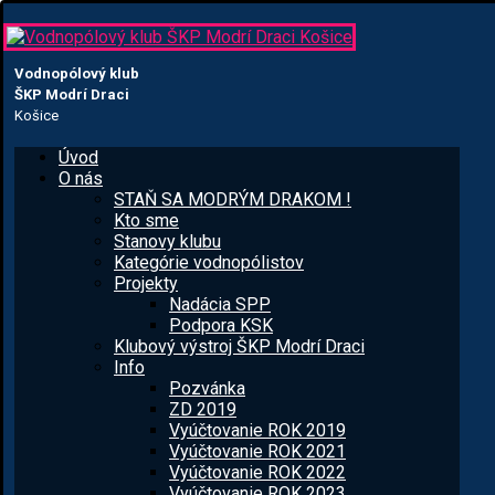
Vodnopólový klub
ŠKP Modrí Draci
Košice
Úvod
O nás
STAŇ SA MODRÝM DRAKOM !
Kto sme
Stanovy klubu
Kategórie vodnopólistov
Projekty
Nadácia SPP
Podpora KSK
Klubový výstroj ŠKP Modrí Draci
Info
Pozvánka
ZD 2019
Vyúčtovanie ROK 2019
Vyúčtovanie ROK 2021
Vyúčtovanie ROK 2022
Vyúčtovanie ROK 2023