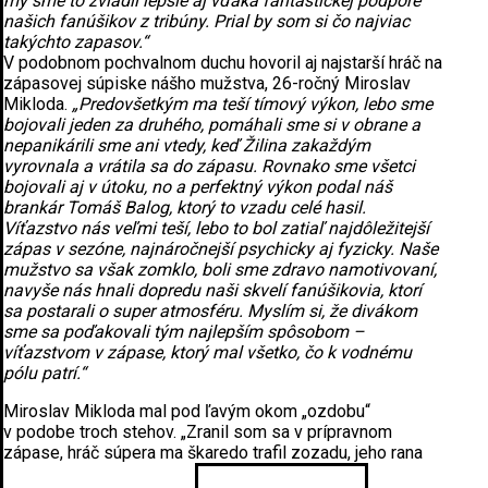
my sme to zvládli lepšie aj vďaka fantastickej podpore
našich fanúšikov z tribúny. Prial by som si čo najviac
takýchto zapasov.“
V podobnom pochvalnom duchu hovoril aj najstarší hráč na
zápasovej súpiske nášho mužstva, 26-ročný Miroslav
Mikloda.
„Predovšetkým ma teší tímový výkon, lebo sme
bojovali jeden za druhého, pomáhali sme si v obrane a
nepanikárili sme ani vtedy, keď Žilina zakaždým
vyrovnala a vrátila sa do zápasu. Rovnako sme všetci
bojovali aj v útoku, no a perfektný výkon podal náš
brankár Tomáš Balog, ktorý to vzadu celé hasil.
Víťazstvo nás veľmi teší, lebo to bol zatiaľ najdôležitejší
zápas v sezóne, najnáročnejší psychicky aj fyzicky. Naše
mužstvo sa však zomklo, boli sme zdravo namotivovaní,
navyše nás hnali dopredu naši skvelí fanúšikovia, ktorí
sa postarali o super atmosféru. Myslím si, že divákom
sme sa poďakovali tým najlepším spôsobom –
víťazstvom v zápase, ktorý mal všetko, čo k vodnému
pólu patrí.“
Miroslav Mikloda mal pod ľavým okom „ozdobu“
v podobe troch stehov. „Zranil som sa v prípravnom
zápase, hráč súpera ma škaredo trafil zozadu, jeho rana