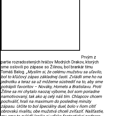
Prvým z
partie rozradostených hráčov Modrých Drakov, ktorých
sme oslovili po zápase so Žilinou, bol brankár tímu
Tomáš Balog.
„Myslím si, že celému mužstvu sa uľavilo,
bol to kľúčový zápas základnej časti. Zvládli sme ho na
jednotku a teraz sa už môžeme sústrediť na to, aby sme
potrápili favoritov – Nováky, Hornets a Bratislavu. Proti
Žiline sa mi chytalo naozaj výborne, bol som poriadne
namotivovaný, tak ako aj celý náš tím. Chlapcov chcem
pochváliť, hrali na maximum do poslednej minúty
zápasu. Určite to bol špeciálny duel, bolo v ňom cítiť
obrovskú rivalitu, obe mužstvá chceli zvíťaziť. Našťastie,