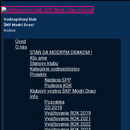
Vodnopólový klub
ŠKP Modrí Draci
Košice
Úvod
O nás
STAŇ SA MODRÝM DRAKOM !
Kto sme
Stanovy klubu
Kategórie vodnopólistov
Projekty
Nadácia SPP
Podpora KSK
Klubový výstroj ŠKP Modrí Draci
Info
Pozvánka
ZD 2019
Vyúčtovanie ROK 2019
Vyúčtovanie ROK 2021
Vyúčtovanie ROK 2022
Vyúčtovanie ROK 2023