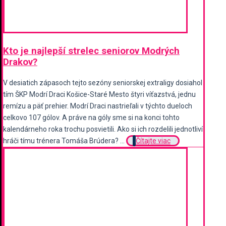
Kto je najlepší strelec seniorov Modrých
Drakov?
V desiatich zápasoch tejto sezóny seniorskej extraligy dosiahol
tím ŠKP Modrí Draci Košice-Staré Mesto štyri víťazstvá, jednu
remízu a päť prehier. Modrí Draci nastrieľali v týchto dueloch
celkovo 107 gólov. A práve na góly sme si na konci tohto
kalendárneho roka trochu posvietili. Ako si ich rozdelili jednotliví
hráči tímu trénera Tomáša Brúdera? ...
Čítajte viac