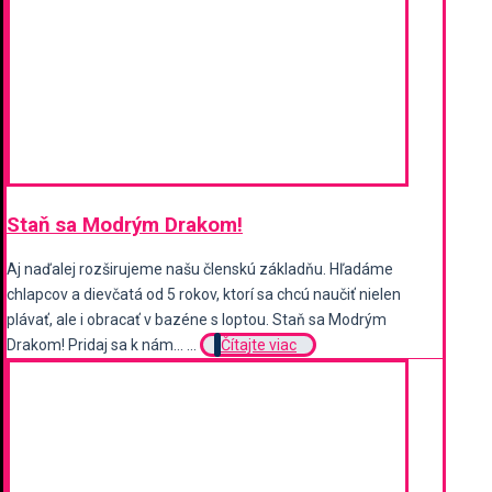
Staň sa Modrým Drakom!
Aj naďalej rozširujeme našu členskú základňu. Hľadáme
chlapcov a dievčatá od 5 rokov, ktorí sa chcú naučiť nielen
plávať, ale i obracať v bazéne s loptou. Staň sa Modrým
Drakom! Pridaj sa k nám... ...
Čítajte viac