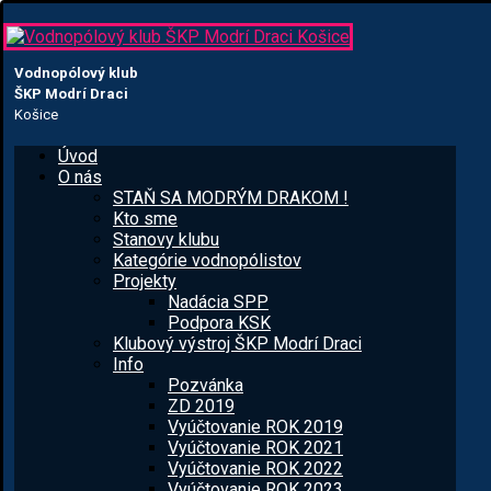
Vodnopólový klub
ŠKP Modrí Draci
Košice
Úvod
O nás
STAŇ SA MODRÝM DRAKOM !
Kto sme
Stanovy klubu
Kategórie vodnopólistov
Projekty
Nadácia SPP
Podpora KSK
Klubový výstroj ŠKP Modrí Draci
Info
Pozvánka
ZD 2019
Vyúčtovanie ROK 2019
Vyúčtovanie ROK 2021
Vyúčtovanie ROK 2022
Vyúčtovanie ROK 2023