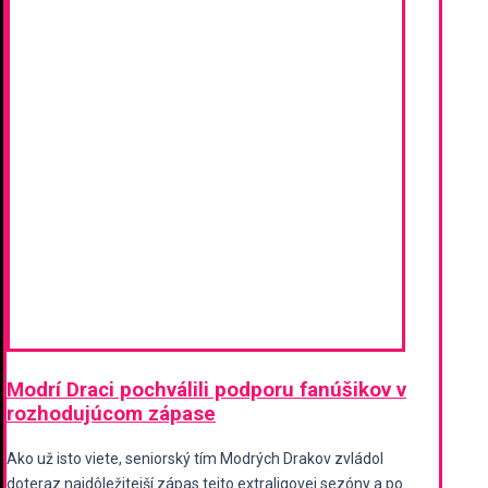
Modrí Draci pochválili podporu fanúšikov v
rozhodujúcom zápase
Ako už isto viete, seniorský tím Modrých Drakov zvládol
doteraz najdôležitejší zápas tejto extraligovej sezóny a po