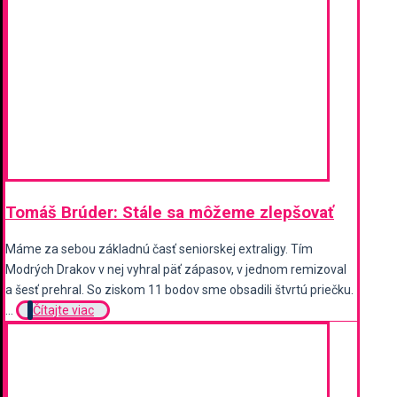
Tomáš Brúder: Stále sa môžeme zlepšovať
Máme za sebou základnú časť seniorskej extraligy. Tím
Modrých Drakov v nej vyhral päť zápasov, v jednom remizoval
a šesť prehral. So ziskom 11 bodov sme obsadili štvrtú priečku.
...
Čítajte viac