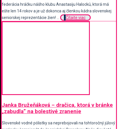
federácia hráčku nášho klubu Anastasiju Halockú, ktorá má
ešte len 14 rokov a je už dokonca aj členkou kádra slovenskej
seniorskej reprezentácie žien! ...
Čítajte viac
Janka Bružeňáková – dračica, ktorá v bránke
„zabudla” na bolestivé zranenie
Slovenské vodné pólistky sa neprebojovali na tohtoročný júlový