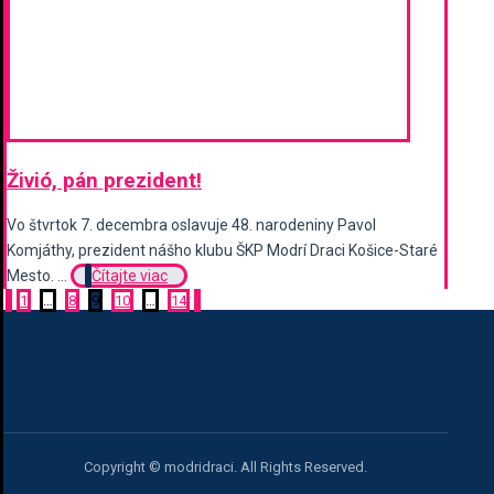
Živió, pán prezident!
Vo štvrtok 7. decembra oslavuje 48. narodeniny Pavol
Komjáthy, prezident nášho klubu ŠKP Modrí Draci Košice-Staré
Mesto. ...
Čítajte viac
Stránkovanie
1
…
8
9
10
…
14
príspevkov
Copyright © modridraci. All Rights Reserved.