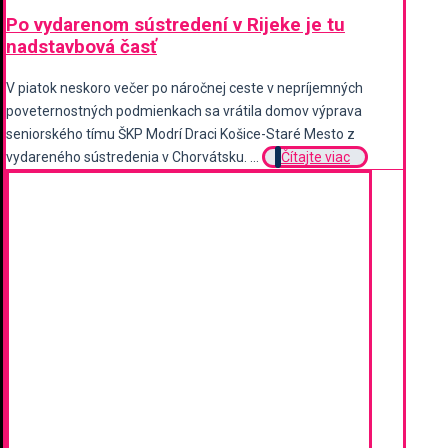
Po vydarenom sústredení v Rijeke je tu
nadstavbová časť
V piatok neskoro večer po náročnej ceste v nepríjemných
poveternostných podmienkach sa vrátila domov výprava
seniorského tímu ŠKP Modrí Draci Košice-Staré Mesto z
vydareného sústredenia v Chorvátsku. ...
Čítajte viac