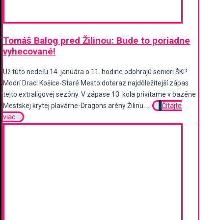
Tomáš Balog pred Žilinou: Bude to poriadne
vyhecované!
Už túto nedeľu 14. januára o 11. hodine odohrajú seniori ŠKP
Modrí Draci Košice-Staré Mesto doteraz najdôležitejší zápas
tejto extraligovej sezóny. V zápase 13. kola privítame v bazéne
Mestskej krytej plavárne-Dragons arény Žilinu. ...
Čítajte
viac