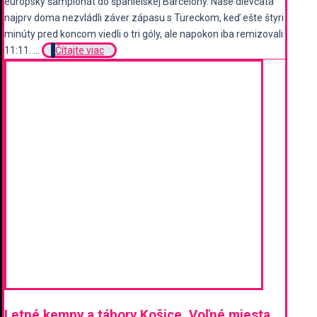
európsky šampionát do španielskej Barcelony. Naše dievčatá
najprv doma nezvládli záver zápasu s Tureckom, keď ešte štyri
minúty pred koncom viedli o tri góly, ale napokon iba remizovali
11:11. ...
Čítajte viac
Letné kempy a tábory Košice. Voľné miesta