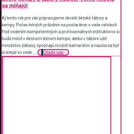
sa míňajú!
Aj tento rok pre vás pripravujeme skvelé detské tábory a
kempy. Počas letných prázdnin sa postaráme o vaše ratolesti.
Pod vedením kompetentných a profesionálnych inštruktorov si
budú môcť v dennom letnom kempe, alebo v tábore užiť
množstvo zábavy, spoznajú nových kamarátov a naučia sa byť
si istejší vo vode. ...
Čítajte viac