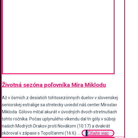
Životná sezóna poľovníka Mira Miklodu
Až v ôsmich z desiatich tohtosezónnych duelov v slovenskej
seniorskej extralige sa strelecky uviedol náš center Miroslav
Mikloda. Gólovo mlčal akurát v úvodných dvoch stretnutiach
tohto ročníka. Počas uplynulého víkendu dal tri góly v súboji
našich Modrých Drakov proti Novákom (10:17) a dvakrát
skóroval v zápase s Topoľčanmi (16:6). ...
Čítajte viac