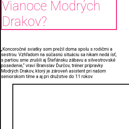
Vianoce Modrých
Drakov?
„Koncoročné sviatky som prežil doma spolu s rodičmi a
sestrou. Vzhľadom na súčasnú situáciu sa nikam nedá ísť,
s partiou sme zrušili aj Štefánsku zábavu a silvestrovské
posedenie,“ vraví Branislav Ďurčov, tréner prípravky
Modrých Drakov, ktorý je zároveň asistent pri našom
seniorskom tíme a aj pri družstve do 11 rokov.