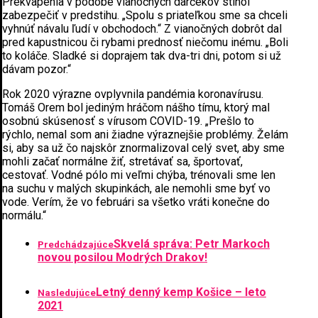
Prekvapenia v podobe vianočných darčekov stihol
zabezpečiť v predstihu. „Spolu s priateľkou sme sa chceli
vyhnúť návalu ľudí v obchodoch.“ Z vianočných dobrôt dal
pred kapustnicou či rybami prednosť niečomu inému. „Boli
to koláče. Sladké si doprajem tak dva-tri dni, potom si už
dávam pozor.“
Rok 2020 výrazne ovplyvnila pandémia koronavírusu.
Tomáš Orem bol jediným hráčom nášho tímu, ktorý mal
osobnú skúsenosť s vírusom COVID-19. „Prešlo to
rýchlo, nemal som ani žiadne výraznejšie problémy. Želám
si, aby sa už čo najskôr znormalizoval celý svet, aby sme
mohli začať normálne žiť, stretávať sa, športovať,
cestovať. Vodné pólo mi veľmi chýba, trénovali sme len
na suchu v malých skupinkách, ale nemohli sme byť vo
vode. Verím, že vo februári sa všetko vráti konečne do
normálu.“
Skvelá správa: Petr Markoch
Predchádzajúce
novou posilou Modrých Drakov!
Letný denný kemp Košice – leto
Nasledujúce
2021