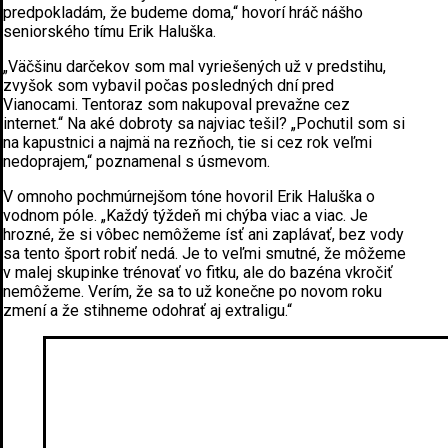
predpokladám, že budeme doma,“ hovorí hráč nášho
seniorského tímu Erik Haluška.
„Väčšinu darčekov som mal vyriešených už v predstihu,
zvyšok som vybavil počas posledných dní pred
Vianocami. Tentoraz som nakupoval prevažne cez
internet.“ Na aké dobroty sa najviac tešil? „Pochutil som si
na kapustnici a najmä na rezňoch, tie si cez rok veľmi
nedoprajem,“ poznamenal s úsmevom.
V omnoho pochmúrnejšom tóne hovoril Erik Haluška o
vodnom póle. „Každý týždeň mi chýba viac a viac. Je
hrozné, že si vôbec nemôžeme ísť ani zaplávať, bez vody
sa tento šport robiť nedá. Je to veľmi smutné, že môžeme
v malej skupinke trénovať vo fitku, ale do bazéna vkročiť
nemôžeme. Verím, že sa to už konečne po novom roku
zmení a že stihneme odohrať aj extraligu.“