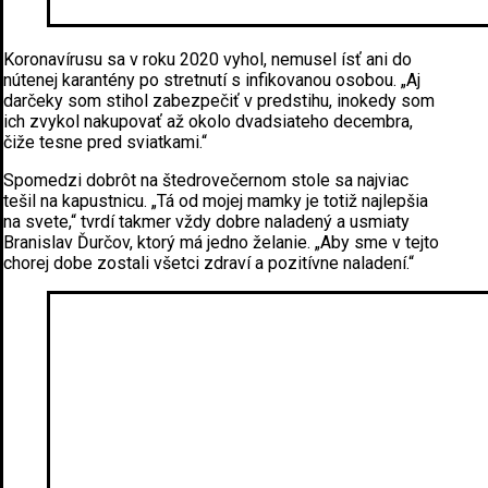
Koronavírusu sa v roku 2020 vyhol, nemusel ísť ani do
nútenej karantény po stretnutí s infikovanou osobou. „Aj
darčeky som stihol zabezpečiť v predstihu, inokedy som
ich zvykol nakupovať až okolo dvadsiateho decembra,
čiže tesne pred sviatkami.“
Spomedzi dobrôt na štedrovečernom stole sa najviac
tešil na kapustnicu. „Tá od mojej mamky je totiž najlepšia
na svete,“ tvrdí takmer vždy dobre naladený a usmiaty
Branislav Ďurčov, ktorý má jedno želanie. „Aby sme v tejto
chorej dobe zostali všetci zdraví a pozitívne naladení.“